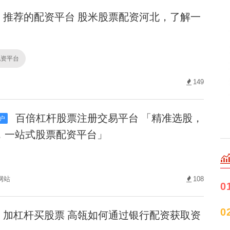
推荐的配资平台 股米股票配资河北，了解一
配资平台
149
百倍杠杆股票注册交易平台 「精准选股，
户
，一站式股票配资平台」
网站
108
0
0
加杠杆买股票 高瓴如何通过银行配资获取资