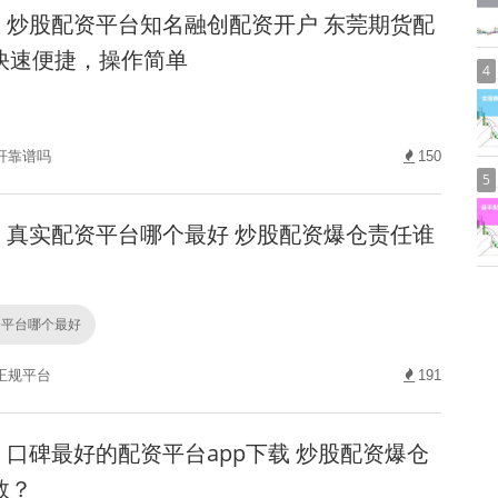
炒股配资平台知名融创配资开户 东莞期货配
快速便捷，操作简单
4
杆靠谱吗
150
5
真实配资平台哪个最好 炒股配资爆仓责任谁
资平台哪个最好
正规平台
191
口碑最好的配资平台app下载 炒股配资爆仓
救？