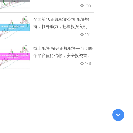
255
全国前10正规配资公司 配资增
持：杠杆助力，把握投资良机
251
益丰配资 探寻正规配资平台：哪
个平台值得信赖，安全投资首
选？
246