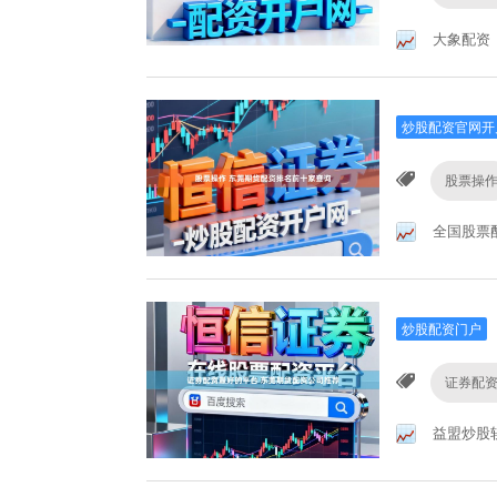
大象配资
炒股配资官网开
股票操
全国股票
炒股配资门户
证券配
益盟炒股