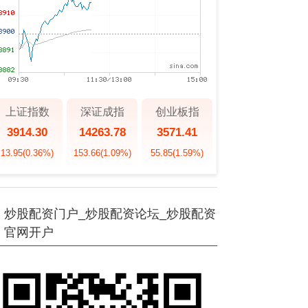
上证指数
深证成指
创业板指
3914.30
14263.78
3571.41
13.95
(0.36%)
153.66
(1.09%)
55.85
(1.59%)
炒股配资门户_炒股配资论坛_炒股配资
官网开户