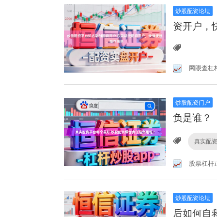
炒股配资论坛
资开户，
网眼查杠
炒股配资门户
负是谁？
真实配
股票杠杆
炒股配资论坛
后如何自