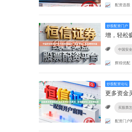
配资选股
炒股配资门户
增，轻松
中国安
辉煌优配
炒股配资论坛
更多资金
买股票
配资门户