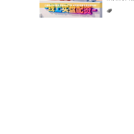
在线配资
炒股配资官网开
尚城优
专业股票
炒股配资官网开
者提供更
期货配